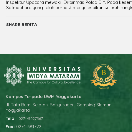
Inspektur Upacara mewakili Dirbinmas Polda DIY. Pada kesem
Satmabhara yang telah berhasil menyelesaikan seluruh rangk
SHARE BERITA
Kampus Terpadu UWM Yogyakarta
Jl. Tata Bumi Selatan, Banyuraden, Gamping Sleman
Yogyakarta
Telp
:
0274-5027367
Fax
: 0274-381722