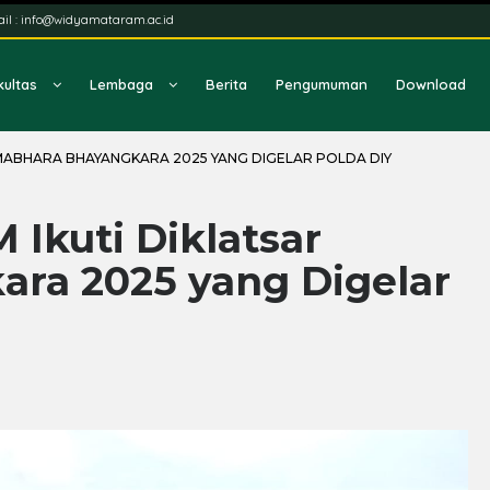
il :
info@widyamataram.ac.id
kultas
Lembaga
Berita
Pengumuman
Download
MABHARA BHAYANGKARA 2025 YANG DIGELAR POLDA DIY
kuti Diklatsar
ra 2025 yang Digelar