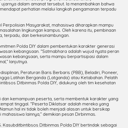
ujarnya dalam amanat tersebut. Ia menambahkan bahwa
lu mendapat perhatian melalui langkah pengamanan terpadu
l Perpolisian Masyarakat, mahasiswa diharapkan mampu
ermasalahan lingkungan kampus. Oleh karena itu, pembinaan
na, terpadu, dan berkesinambungan.
komitmen Polda DIY dalam pembentukan karakter generasi
wawasan kebangsaan. “Satmabhara adalah wujud nyata peran
awasan kebangsaan, serta mampu berpartisipasi dalam
,” lanjutnya.
siplinan, Peraturan Baris Berbaris (PBB), Beladiri, Pioneer,
ngga Latihan Berganda (Latganda) atau Ketabahan. Pelatih
bintibsos Ditbinmas Polda DIY, didukung oleh tim kesehatan
asi dan kemampuan peserta, serta membentuk karakter yang
empat tinggal. “Peserta Diklatsar adalah mereka yang
 Namun hal ini tidak boleh menjadi alasan untuk bersikap
i mahasiswa lainnya,” demikian pesan Dirbinmas.
 Kasubditbintibsos Ditbinmas Polda DIY bertindak sebagai