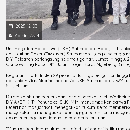
2025-12-03
Admin UWM
Unit Kegiatan Mahasiswa (UKM) Satmabhara Batalyon III Uni
dan Latihan Dasar (Diklatsar) Satmabhara yang diselenggar
DIY. Pelatihan berlangsung selama tiga hari, Jumat–Minggu
Gondowulung Polda DIY, Jalan Imogiri Barat, Nglebeng, Girirej
Kegiatan ini diikuti oleh 29 peserta dari tiga perguruan tingg
dan Universitas Akprind Indonesia. UKM Satmabhara UWM tur
S.H., M.Hum.
Dalam sambutan pembukaan yang dibacakan oleh Wadirbinmas P
DIY AKBP K. Tri Panungko, S.I.K., M.M. menyampaikan bahwa 
ketertiban masyarakat, menegakkan hukum, serta memberik
masyarakat. Ia menegaskan pentingnya peran serta masyar
dalam menjaga kamtibmas secara berkelanjutan.
“Masalah kamtibmas akan lebih efektif ditangani ketika ma