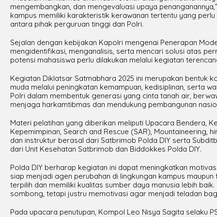
mengembangkan, dan mengevaluasi upaya penanganannya,” 
kampus memiliki karakteristik kerawanan tertentu yang per
antara pihak perguruan tinggi dan Polri.
Sejalan dengan kebijakan Kapolri mengenai Penerapan Mode
mengidentifikasi, menganalisis, serta mencari solusi atas p
potensi mahasiswa perlu dilakukan melalui kegiatan terenca
Kegiatan Diklatsar Satmabhara 2025 ini merupakan bentuk 
muda melalui peningkatan kemampuan, kedisiplinan, serta 
Polri dalam membentuk generasi yang cinta tanah air, berw
menjaga harkamtibmas dan mendukung pembangunan nasional
Materi pelatihan yang diberikan meliputi Upacara Bendera, Kedi
Kepemimpinan, Search and Rescue (SAR), Mountaineering, hi
dan instruktur berasal dari Satbrimob Polda DIY serta Subdit
dari Unit Kesehatan Satbrimob dan Biddokkes Polda DIY.
Polda DIY berharap kegiatan ini dapat meningkatkan motiv
siap menjadi agen perubahan di lingkungan kampus maupun t
terpilih dan memiliki kualitas sumber daya manusia lebih baik.
sombong, tetapi justru memotivasi agar menjadi teladan bag
Pada upacara penutupan, Kompol Leo Nisya Sagita selaku PS.