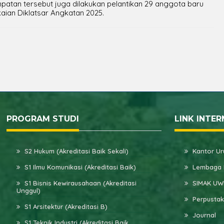
patan tersebut juga dilakukan pelantikan 29 anggota baru
aian Diklatsar Angkatan 2025.
PROGRAM STUDI
LINK INTER
S2 Hukum (Akreditasi Baik Sekali)
Kantor Ur
S1 Ilmu Komunikasi (Akreditasi Baik)
Lembaga 
S1 Bisnis Kewirausahaan (Akreditasi
SIMAK U
Unggul)
Perpusta
S1 Arsitektur (Akreditasi B)
Journal
S1 Teknik Industri (Akreditasi Baik