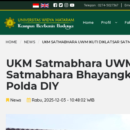
Telepon :
0274-5027367
Ema
Home
Profil
Fa
HOME
NEWS
UKM SATMABHARA UWM IKUTI DIKLATSAR SAT
UKM Satmabhara UWM I
Satmabhara Bhayangka
Polda DIY
News
Rabu, 2025-12-03 - 10:48:02 WIB