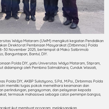
versitas Widya Mataram (UWM) mengikuti kegiatan Pendidikan
akan Direktorat Pembinaan Masyarakat (Ditbinmas) Polda
, 28–30 November 2025, bertempat di Mako Satbrimob
o, Banguntapan, Bantul, DIY.
i binaan Polda DIY, yaitu Universitas Widya Mataram, Stipram,
ut didampingi oleh Pembina Satmabhara, Cunduk Wasiati,
olda DIY, AKBP Sulistiyono, S.Pd., M.Psi., Dirbinmas Polda
Polri memiliki tugas pokok memelihara keamanan dan
an perlindungan, pengayoman, dan pelayanan kepada
akat, termasuk mahasiswa sebagai calon pemimpin bangsa,
syarakat ikut membuat program, melaksanakan,