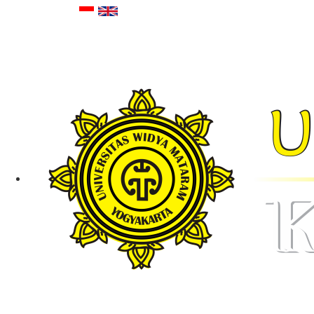
Telepon :
0274-5027367
Email