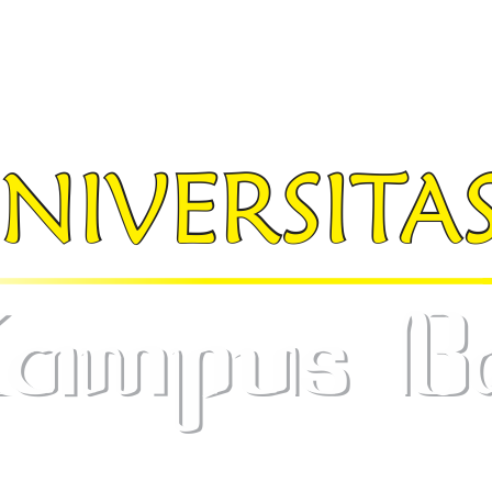
 :
info@widyamataram.ac.id