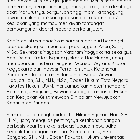
merupakan isu strategis yang memerlukan sinergi antara
pemerintah, perguruan tinggi, masyarakat, serta lembaga
adat. Menurutnya, perguruan tinggi memiliki tanggung
jawab untuk melahirkan gagasan dan rekomendasi
kebijakan yang mampu menjawab tantangan
pembangunan daerah secara berkelanjutan.
Kegiatan ini menghadirkan narasumber dari berbagai
latar belakang keilmuan dan praktisi, yaitu Andri, S.TP.,
M.Sc., Sekretaris Yayasan Mataram Yogyakarta sekaligus
Abdi Dalem Kraton Ngayogyakarta Hadiningrat, yang
memaparkan materi mengenai Warisan Agraris Kraton
Yogyakarta dan Inovasi Pertanian untuk Ketahanan
Pangan Berkelanjutan. Selanjutnya, Bagus Anwar
Hidayatulloh, S.H., M.H., M.Sc., Dosen Hukum Tata Negara
Fakultas Hukum UWM, menyampaikan materi mengenai
Hamemayu Hayuning Bawana sebagai Landasan Hukum
dan Kebijakan Keistimewaan DIY dalam Mewujudkan
Kedaulatan Pangan.
Seminar juga menghadirkan Dr. Hilman Syahrial Haq, S.H.,
LL.M., yang mengulas pentingnya ketahanan pangan
berbasis kearifan lokal sebagai upaya mewujudkan
kedaulatan pangan nasional. Sementara itu, Seto
Cahyono, S.H., M.H., Dosen Fakultas Hukum Universitas