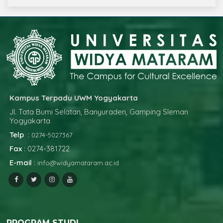
Kampus Terpadu UWM Yogyakarta
Jl. Tata Bumi Selatan, Banyuraden, Gamping Sleman
Yogyakarta
Telp
:
0274-5027367
Fax
: 0274-381722
E-mail
:
info@widyamataram.ac.id
PROGRAM STUDI