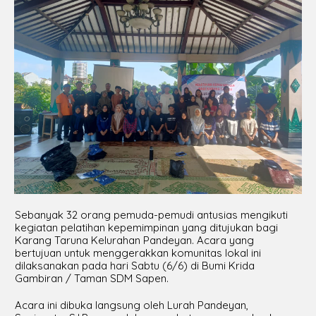
Sebanyak 32 orang pemuda-pemudi antusias mengikuti
kegiatan pelatihan kepemimpinan yang ditujukan bagi
Karang Taruna Kelurahan Pandeyan. Acara yang
bertujuan untuk menggerakkan komunitas lokal ini
dilaksanakan pada hari Sabtu (6/6) di Bumi Krida
Gambiran / Taman SDM Sapen.
Acara ini dibuka langsung oleh Lurah Pandeyan,