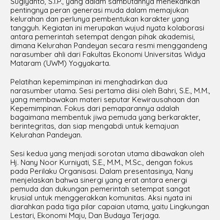
Sugiyanto, S.I.P., yang dalam sambutannya menekankan
pentingnya peran generasi muda dalam memajukan
kelurahan dan perlunya pembentukan karakter yang
tangguh. Kegiatan ini merupakan wujud nyata kolaborasi
antara pemerintah setempat dengan pihak akademisi,
dimana Kelurahan Pandeyan secara resmi menggandeng
narasumber ahli dari Fakultas Ekonomi Universitas Widya
Mataram (UWM) Yogyakarta.
Pelatihan kepemimpinan ini menghadirkan dua
narasumber utama. Sesi pertama diisi oleh Bahri, S.E., M.M.,
yang membawakan materi seputar Kewirausahaan dan
Kepemimpinan. Fokus dari pemaparannya adalah
bagaimana membentuk jiwa pemuda yang berkarakter,
berintegritas, dan siap mengabdi untuk kemajuan
Kelurahan Pandeyan.
Sesi kedua yang menjadi sorotan utama dibawakan oleh
Hj. Nany Noor Kurniyati, S.E., M.M., M.Sc., dengan fokus
pada Perilaku Organisasi. Dalam presentasinya, Nany
menjelaskan bahwa sinergi yang erat antara energi
pemuda dan dukungan pemerintah setempat sangat
krusial untuk menggerakkan komunitas. Aksi nyata ini
diarahkan pada tiga pilar capaian utama, yaitu Lingkungan
Lestari, Ekonomi Maju, Dan Budaya Terjaga.