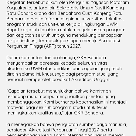
Kegiatan tersebut diikuti oleh Pengurus Yayasan Mataram
Yogyakarta, antara lain Sekretaris Umum Gusti Kanjeng
Ratu Condrokirono dan Bendahara Gusti Kanjeng Ratu
Bendara, beserta jajaran pimpinan universitas, fakultas,
program studi, dan unit-unit kerja di lingkungan UWM.
Rapat kerja ini diarahkan untuk menyelaraskan program
dan kegiatan seluruh unit guna mendukung pencapaian
target institusi, termasuk persiapan menuju Akreditasi
Perguruan Tinggi (APT) tahun 2027.
Dalam sambutan dan arahannya, GKR Bendara
menyampaikan apresiasi kepada seluruh sivitas
akademika UWM atas dedikasi dan capaian yang telah
diraih selama ini, khususnya bagi program studi yang
berhasil memperoleh predikat Akreditasi Unggul.
“Capaian tersebut menunjukkan bahwa komitmen
terhadap mutu mampu menghasilkan prestasi yang
membanggakan. Kami berharap keberhasilan ini menjadi
motivasi bagi seluruh program studi untuk terus
meningkatkan kualitasnya,” ujar GKR Bendara.
Ia menegaskan bahwa penguatan sumber daya manusia,
persiapan Akreditasi Perguruan Tinggi 2027, serta
pengembangan kerja sama internasional harus menjadi