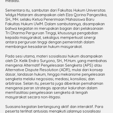
mediasi.
Sementara itu, sambutan dari Fakultas Hukum Universitas
Widya Mataram disampaikan oleh Elza Qorina Pangestika,
SH., MH. selaku Ketua Penerimaan Mahasiswa Baru
Fakultas Hukum UWM. Dalam sambutannya, disampaikan
bahwa kegiatan ini merupakan bagian dari pelaksanaan
Tri Dharma Perguruan Tinggi, khususnya pengabdian
kepada masyarakat, sekaligus memperkuat sinergi
antara perguruan tinggi dengan pemerintah dalam
membangun kesadaran hukum masyarakat.
Pada sesi utama, materi sosialisasi hukum disampaikan
oleh Dr. Kelik Endro Suryono, SH., M.Hum. yang membahas
mengenai Alternatif Penyelesaian Sengketa (APS) atau
Alternative Dispute Resolution (ADR), mulai dari konsep
dasar, landasan hukum, hingga mekanisme penyelesaian
sengketa melalui negosiasi, mediasi, konsiliasi, dan
arbitrase. Selain itu, peserta juga diberikan pemahaman
mengenai peran strategis aparatur kalurahan dalam
memfasilitasi penyelesaian sengketa di tengah
masyarakat secara non-litigasi.
Suasana kegiatan berlangsung aktif dan interaktif. Para
peserta terlihat antusias mengikuti jalannya sosialisasi