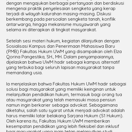
dengan mengajukan berbagai pertanyaan dan berdiskusi
mengenai praktik penyelesaian sengketa yang kerap
terjadi di wilayah kalurahan masing-masing. Diskusi
berkembang pada persoalan sengketa tanah, konflik
antarwarga, hingga mekanisme musyawarah yang
selama ini diterapkan di tingkat masyarakat.
Setelah sesi materi hukum, kegiatan dilanjutkan dengan
Sosialisasi Kampus dan Penerimaan Mahasiswa Baru
(PMB) Fakultas Hukum UWM yang disampaikan oleh Elza
Qorina Pangestika, SH., MH. Dalam penyampaiannya,
dijelaskan bahwa UWM hadir sebagai kampus alternatif
yang terbuka bagi seluruh lapisan masyarakat tanpa
memandang usia.
Ia menjelaskan bahwa Fakultas Hukum UWM hadir sebagai
solusi bagi masyarakat yang memiliki keinginan untuk
melanjutkan pendidikan hukum, termasuk bagi orang tua
atau masyarakat yang telah memasuki masa pensiun
namun ingin berkarier sebagai advokat. Sebagaimana
diketahui, salah satu syarat untuk menjadi advokat adalah
harus memiliki latar belakang Sarjana Hukum (S1 Hukum).
Oleh karena itu, Fakultas Hukum UWM memberikan
kesempatan pendidikan yang lebih fleksibel dan inklusif
bagi masyarakat yang ingin tetap melanjutkan studi