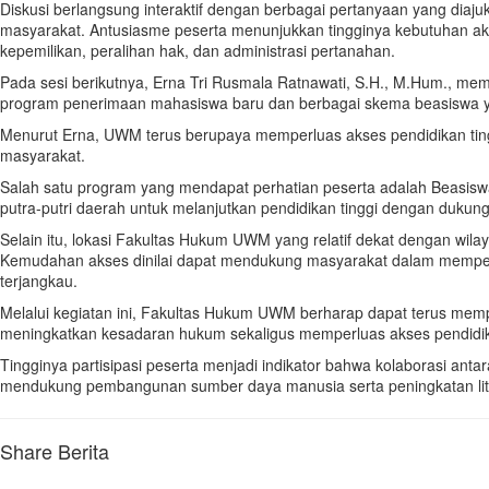
Diskusi berlangsung interaktif dengan berbagai pertanyaan yang diaju
masyarakat. Antusiasme peserta menunjukkan tingginya kebutuhan
kepemilikan, peralihan hak, dan administrasi pertanahan.
Pada sesi berikutnya, Erna Tri Rusmala Ratnawati, S.H., M.Hum., me
program penerimaan mahasiswa baru dan berbagai skema beasiswa y
Menurut Erna, UWM terus berupaya memperluas akses pendidikan tingg
masyarakat.
Salah satu program yang mendapat perhatian peserta adalah Beasis
putra-putri daerah untuk melanjutkan pendidikan tinggi dengan duku
Selain itu, lokasi Fakultas Hukum UWM yang relatif dekat dengan wila
Kemudahan akses dinilai dapat mendukung masyarakat dalam memperol
terjangkau.
Melalui kegiatan ini, Fakultas Hukum UWM berharap dapat terus mem
meningkatkan kesadaran hukum sekaligus memperluas akses pendidika
Tingginya partisipasi peserta menjadi indikator bahwa kolaborasi ant
mendukung pembangunan sumber daya manusia serta peningkatan litera
Share Berita