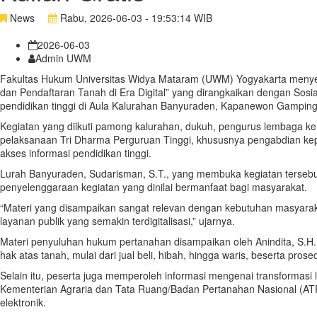
News
Rabu, 2026-06-03 - 19:53:14 WIB
2026-06-03
Admin UWM
Fakultas Hukum Universitas Widya Mataram (UWM) Yogyakarta menye
dan Pendaftaran Tanah di Era Digital” yang dirangkaikan dengan So
pendidikan tinggi di Aula Kalurahan Banyuraden, Kapanewon Gampin
Kegiatan yang diikuti pamong kalurahan, dukuh, pengurus lembaga k
pelaksanaan Tri Dharma Perguruan Tinggi, khususnya pengabdian kep
akses informasi pendidikan tinggi.
Lurah Banyuraden, Sudarisman, S.T., yang membuka kegiatan terse
penyelenggaraan kegiatan yang dinilai bermanfaat bagi masyarakat.
“Materi yang disampaikan sangat relevan dengan kebutuhan masyarak
layanan publik yang semakin terdigitalisasi,” ujarnya.
Materi penyuluhan hukum pertanahan disampaikan oleh Anindita, S.H.
hak atas tanah, mulai dari jual beli, hibah, hingga waris, beserta pro
Selain itu, peserta juga memperoleh informasi mengenai transformasi
Kementerian Agraria dan Tata Ruang/Badan Pertanahan Nasional (ATR/B
elektronik.