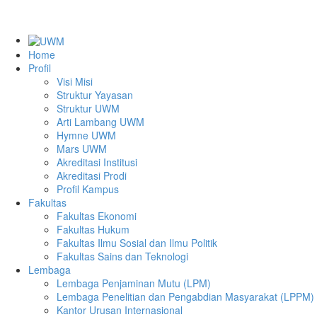
Telepon :
0274-5027367
Email :
in
Home
Profil
Visi Misi
Struktur Yayasan
Struktur UWM
Arti Lambang UWM
Hymne UWM
Mars UWM
Akreditasi Institusi
Akreditasi Prodi
Profil Kampus
Fakultas
Fakultas Ekonomi
Fakultas Hukum
Fakultas Ilmu Sosial dan Ilmu Politik
Fakultas Sains dan Teknologi
Lembaga
Lembaga Penjaminan Mutu (LPM)
Lembaga Penelitian dan Pengabdian Masyarakat (LPPM)
Kantor Urusan Internasional