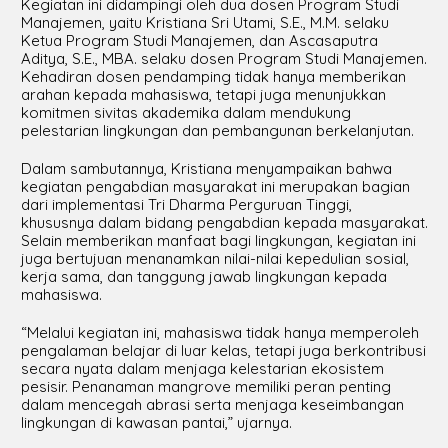
Kegiatan ini didampingi oleh dua dosen Program Studi
Manajemen, yaitu Kristiana Sri Utami, S.E., M.M. selaku
Ketua Program Studi Manajemen, dan Ascasaputra
Aditya, S.E., MBA. selaku dosen Program Studi Manajemen.
Kehadiran dosen pendamping tidak hanya memberikan
arahan kepada mahasiswa, tetapi juga menunjukkan
komitmen sivitas akademika dalam mendukung
pelestarian lingkungan dan pembangunan berkelanjutan.
Dalam sambutannya, Kristiana menyampaikan bahwa
kegiatan pengabdian masyarakat ini merupakan bagian
dari implementasi Tri Dharma Perguruan Tinggi,
khususnya dalam bidang pengabdian kepada masyarakat.
Selain memberikan manfaat bagi lingkungan, kegiatan ini
juga bertujuan menanamkan nilai-nilai kepedulian sosial,
kerja sama, dan tanggung jawab lingkungan kepada
mahasiswa.
“Melalui kegiatan ini, mahasiswa tidak hanya memperoleh
pengalaman belajar di luar kelas, tetapi juga berkontribusi
secara nyata dalam menjaga kelestarian ekosistem
pesisir. Penanaman mangrove memiliki peran penting
dalam mencegah abrasi serta menjaga keseimbangan
lingkungan di kawasan pantai,” ujarnya.